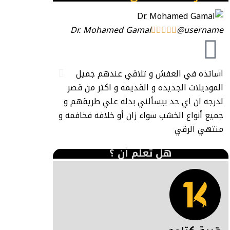
Dr. Mohamed Gamal
@username





@username

حللللوة كتير 
اساتذه في العفش و تلاقي عندهم جميل
لان كتير هنا ف
الموديلات الجديده و القديمه و اكتر من قصر
يروحوا يشتروا 
لدرجه ان اي حد بيسألني بدله علي طريقهم و
منهم
جميع أنواع الخشب سواء زان أو خلافه فخافمه و
منتهي الرقي
هل تعلم أن ؟