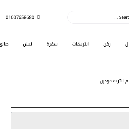
01007658680
ل
ركن
انتريهات
سفرة
نيش
صالو