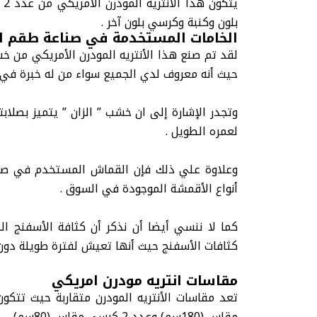
يتكون هذا
الانتريه المودرن الامريكي
بلون وكنبة وكرسي بلون آخر .
الخامات المستخدمة في صناعة طقم الأ
لقد تم صنع هذا الأنتريه المودرن الأمريكي من خ
حيث أنه معروف لدي الجميع سواء من له خبرة في صن
وتجدر الإشارة إلى ان خشب ” الزان ” يتميز بصلاب
لعمره الطويل .
وعلاوة علي ذلك فإن القماش المستخدم في صناع
أنواع الأقمشة الموجودة في السوق .
كثافات الأسفنج حيث أنها تعيش لفترة طويلة دون
مقاسات انتريه مودرن امريكي
تعد مقاسات الأنتريه المودرن متقاربة حيث تتكون جم
مقاس (180سم) وعدد 2 كرسي مقاس (80سم) .