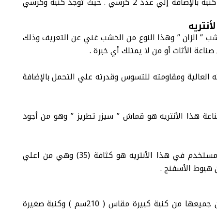
من عدد 2 كنبة بالإضافة إلي عدد 2 كرسي . حيث توجد كنبة وكرسي
نتريه
شب ” الزان ” وهذا النوع من الخشب غني عن التعريف
وذلك
اعة الأثاث أو من لا يمتلك أي خبرة .
ته العالية ومقاومته للتسوس وقدرته علي التحمل بالإضافة
ة هذا الأنتريه هو قماش ” سيزر تطريز ” وهو من أجود
كما لا ننسي أيضا أن نذكر أن كثافة الأسفنج المستخدم في هذا الأنتريه هو كثافة (35) وهي من اعلي
 هبوط الأسفنج .
يعها من كنبة كبيرة مقاس ( 210سم )
وكنبة صغيرة